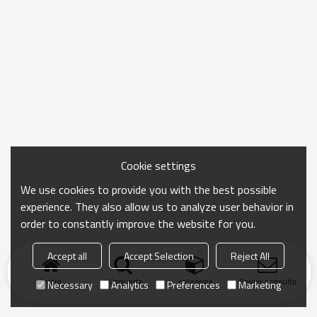
Cookie settings
We use cookies to provide you with the best possible
experience. They also allow us to analyze user behavior in
order to constantly improve the website for you.
Accept all
Accept Selection
Reject All
Inicio
búsqueda
categoría
Enviar consulta
Necessary
Analytics
Preferences
Marketing