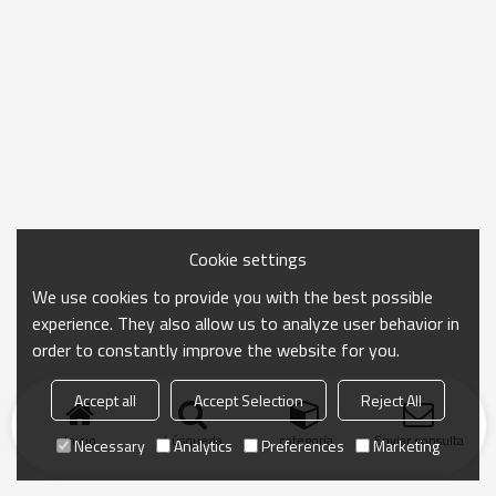
Cookie settings
We use cookies to provide you with the best possible
experience. They also allow us to analyze user behavior in
order to constantly improve the website for you.
Accept all
Accept Selection
Reject All
Inicio
búsqueda
categoría
Enviar consulta
Necessary
Analytics
Preferences
Marketing