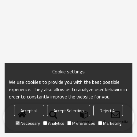
Cookie settings
We use cookies to provide you with the best possible
experience. They also allow us to analyze user behavior in
order to constantly improve the website for you.
Accept all
Accept Selection
Reject All
Inicio
búsqueda
categoría
Enviar consulta
Necessary
Analytics
Preferences
Marketing