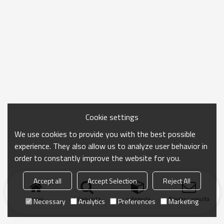
Cookie settings
We use cookies to provide you with the best possible
experience. They also allow us to analyze user behavior in
order to constantly improve the website for you.
Accept all
Accept Selection
Reject All
Inicio
búsqueda
categoría
Enviar consulta
Necessary
Analytics
Preferences
Marketing