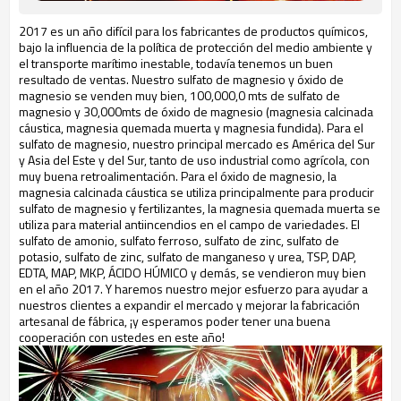
2017 es un año difícil para los fabricantes de productos químicos,
bajo la influencia de la política de protección del medio ambiente y
el transporte marítimo inestable, todavía tenemos un buen
resultado de ventas. Nuestro sulfato de magnesio y óxido de
magnesio se venden muy bien, 100,000,0 mts de sulfato de
magnesio y 30,000mts de óxido de magnesio (magnesia calcinada
cáustica, magnesia quemada muerta y magnesia fundida). Para el
sulfato de magnesio, nuestro principal mercado es América del Sur
y Asia del Este y del Sur, tanto de uso industrial como agrícola, con
muy buena retroalimentación. Para el óxido de magnesio, la
magnesia calcinada cáustica se utiliza principalmente para producir
sulfato de magnesio y fertilizantes, la magnesia quemada muerta se
utiliza para material antiincendios en el campo de variedades. El
sulfato de amonio, sulfato ferroso, sulfato de zinc, sulfato de
potasio, sulfato de zinc, sulfato de manganeso y urea, TSP, DAP,
EDTA, MAP, MKP, ÁCIDO HÚMICO y demás, se vendieron muy bien
en el año 2017. Y haremos nuestro mejor esfuerzo para ayudar a
nuestros clientes a expandir el mercado y mejorar la fabricación
artesanal de fábrica, ¡y esperamos poder tener una buena
cooperación con ustedes en este año!