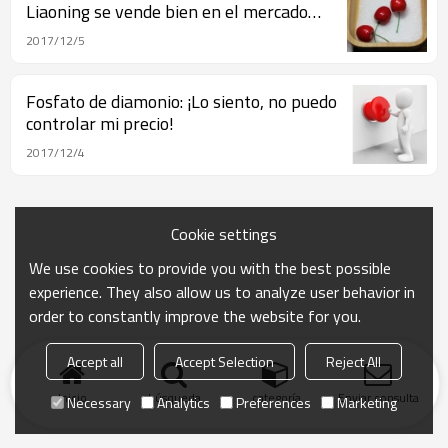
Liaoning se vende bien en el mercado
internacional.
2017/12/5
Fosfato de diamonio: ¡Lo siento, no puedo
controlar mi precio!
2017/12/4
Cookie settings
We use cookies to provide you with the best possible
experience. They also allow us to analyze user behavior in
order to constantly improve the website for you.
Accept all
Accept Selection
Reject All
Inicio
búsqueda
categoría
Enviar consulta
Necessary
Analytics
Preferences
Marketing