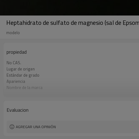
Heptahidrato de sulfato de magnesio (sal de Epsom
modelo
propiedad
No CAS.
Lugar de origen
Estándar de grado
Apariencia
Nombre de la marca
Materia prima
Cantidad de exportación
Modelo
Evaluacion
Pureza
Magnesio contiene
AGREGAR UNA OPINIÓN