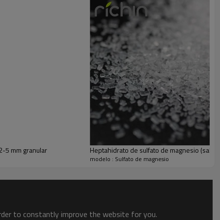
5ppm
Como
2ppm
Polvo y Granular
la decoloración de la pasta kraft.
 2-5 mm granular
Heptahidrato de sulfato de magnesio (sal d
modelo : Sulfato de magnesio
sfato de hidrógeno y calcio en el proceso de producción de
order to constantly improve the website for you.