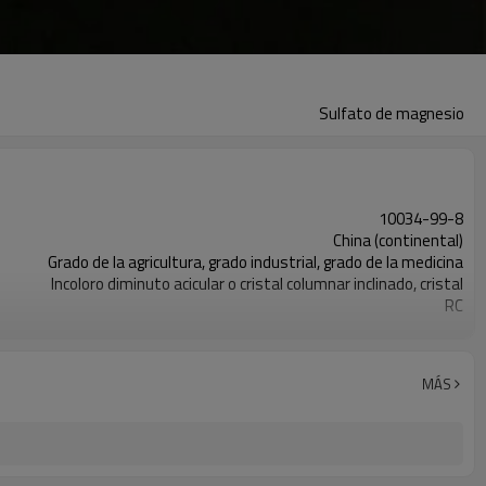
Sulfato de magnesio
10034-99-8
China (continental)
Grado de la agricultura, grado industrial, grado de la medicina
Incoloro diminuto acicular o cristal columnar inclinado, cristal
RC
Óxido de magnesio + ácido sulfato
2 millones de toneladas para el mercado internacional
Heptahidrato y Monohidrato
MÁS
98% 99% 99.5%
12-25