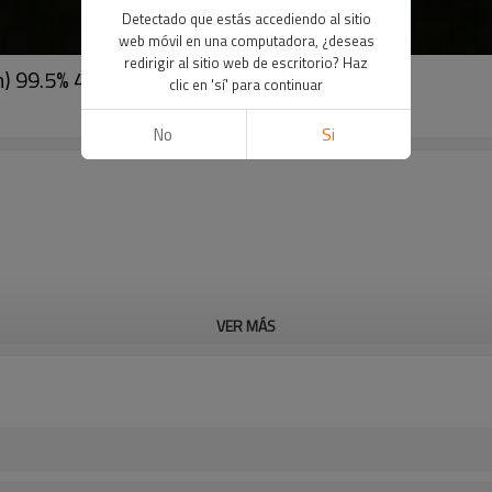
Detectado que estás accediendo al sitio
web móvil en una computadora, ¿deseas
redirigir al sitio web de escritorio? Haz
) 99.5% 4-7 mm de cristal
clic en 'sí' para continuar
No
Si
VER MÁS