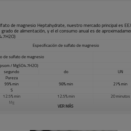
ulfato de magnesio Heptahydrate, nuestro mercado principal es EE.UU.
n el grado de alimentación, y el el consumo anual es de aproximadam
O4.7H2O)
Especificación de sulfato de magnesio
o de sulfato de magnesio
 Epsom / MgSO4.7H2O)
segundo
do
UN
Pureza
99% min
98% min
27% min
S
12.5% ​​min
12.5% ​​min
20 minutos
Mg
VER MÁS
9.5% min
9.5% min
25% min
Cl
0.015% máximo
0.015% máximo
6-9
Dirigir