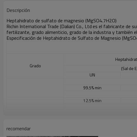
Descripción
Heptahidrato de sulfato de magnesio (MgSO4.7H2O)
Richin International Trade (Dalian) Co., Ltd
es el fabricante de s
fertilizante, grado alimenticio, grado de la industria y tambié
Especificación de Heptahidrato de Sulfato de Magnesio (MgS
Heptahidrat
Grado
(Sal de
UN
99.5% min
12.5% ​​min
9.6% min
Especificación
0.015% máximo
recomendar