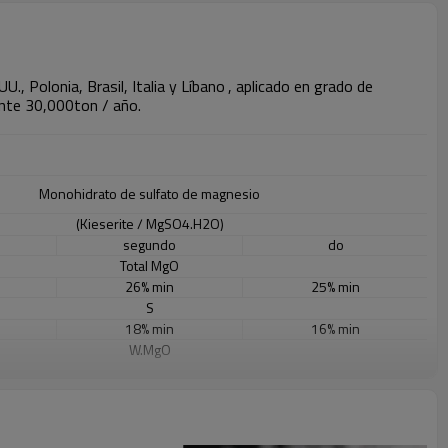
, Polonia, Brasil, Italia y Líbano
, aplicado en grado de
ente 30,000ton / año.
Monohidrato de sulfato de magnesio
(Kieserite / MgSO4.H2O)
segundo
do
Total MgO
26% min
25% min
S
18% min
16% min
W.MgO
23% min
20 minutos
PH
6-9
6-9
Pb