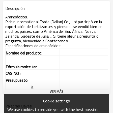
Descripción
Aminoácidos:
Richin International Trade (Dalian) Co., Ltd
participó en la
exportación de fertilizantes y piensos, se vendió bien en
muchos países, como América del Sur, África, Nueva
Zelanda, Sudeste de Asia ... Si tiene alguna pregunta o
pregunta, bienvenido a Contáctenos.
Especificaciones de aminoácidos:
Nombre del producto:
Fórmula molecular:
CAS NO
:
Presupuesto:
ít.
VER MÁS
Apariencia
Aminoácido total
35% min
40% m
Cookie settings
Palabras Claves
Nitrógeno total
17% min
0.1
We use cookies to provide you with the best possible