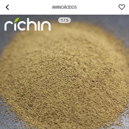
AMINOÁCIDOS
1
/
5