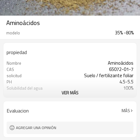
Aminoácidos
35% -80%
modelo
propiedad
Aminoácidos
Nombre
65072-01-7
CAS
Suelo / fertilizante foliar
solicitud
4.5-5.5
PH
100%
Solubilidad del agua
VER MÁS
25kg
Embalaje
sí
Embalaje OEM
sí
Muestra gratis
Evaluacion
MÁS
5MTS
MOQ
AGREGAR UNA OPINIÓN