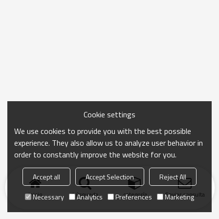
Cookie settings
We use cookies to provide you with the best possible
experience. They also allow us to analyze user behavior in
order to constantly improve the website for you.
Accept all
Accept Selection
Reject All
Inicio
búsqueda
categoría
Enviar consulta
Necessary
Analytics
Preferences
Marketing