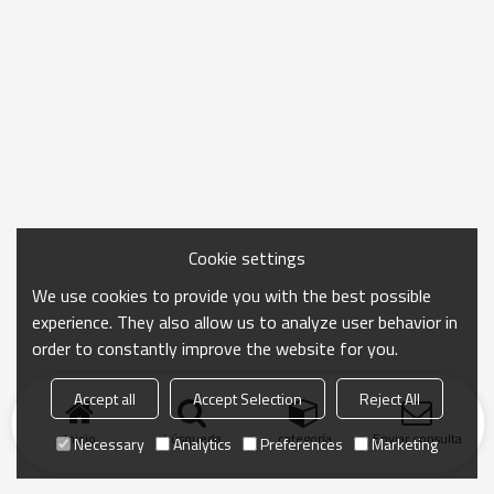
Cookie settings
We use cookies to provide you with the best possible
experience. They also allow us to analyze user behavior in
order to constantly improve the website for you.
Accept all
Accept Selection
Reject All
Inicio
búsqueda
categoría
Enviar consulta
Necessary
Analytics
Preferences
Marketing