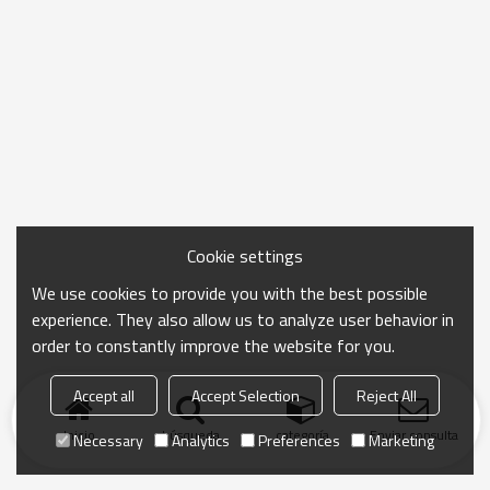
Cookie settings
We use cookies to provide you with the best possible
experience. They also allow us to analyze user behavior in
order to constantly improve the website for you.
Accept all
Accept Selection
Reject All
Inicio
búsqueda
categoría
Enviar consulta
Necessary
Analytics
Preferences
Marketing