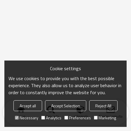
Cookie settings
We use cookies to provide you with the best possible
experience. They also allow us to analyze user behavior in
order to constantly improve the website for you.
Accept all
Accept Selection
Reject All
Inicio
búsqueda
categoría
Enviar consulta
Necessary
Analytics
Preferences
Marketing