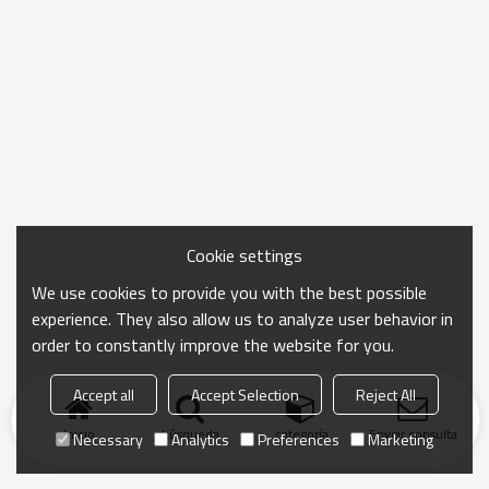
Cookie settings
We use cookies to provide you with the best possible
experience. They also allow us to analyze user behavior in
order to constantly improve the website for you.
Accept all
Accept Selection
Reject All
Inicio
búsqueda
categoría
Enviar consulta
Necessary
Analytics
Preferences
Marketing