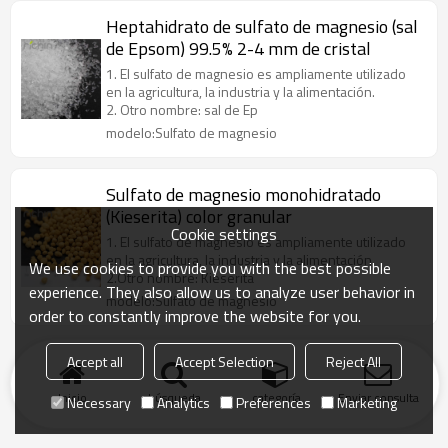
Heptahidrato de sulfato de magnesio (sal
de Epsom) 99.5% 2-4 mm de cristal
1. El sulfato de magnesio es ampliamente utilizado
en la agricultura, la industria y la alimentación.
2. Otro nombre: sal de Ep
modelo:Sulfato de magnesio
Sulfato de magnesio monohidratado
(Kieserita) color granular
Cookie settings
1. El sulfato de magnesio es ampliamente utilizado
en la agricultura, la industria y la alimentación.
We use cookies to provide you with the best possible
2.Otro nombre: Kieserita
experience. They also allow us to analyze user behavior in
modelo:Sulfato de magnesio
order to constantly improve the website for you.
Accept all
Accept Selection
Reject All
Inicio
búsqueda
categoría
Enviar consulta
Necessary
Analytics
Preferences
Marketing