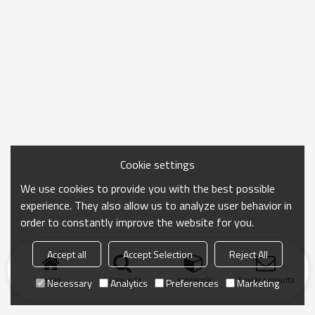
Cookie settings
We use cookies to provide you with the best possible
experience. They also allow us to analyze user behavior in
order to constantly improve the website for you.
Accept all
Accept Selection
Reject All
Inicio
búsqueda
categoría
Enviar consulta
Necessary
Analytics
Preferences
Marketing