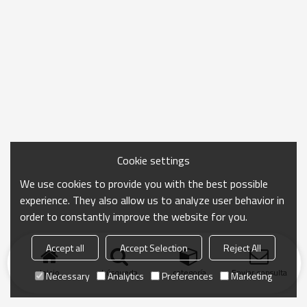
Cookie settings
We use cookies to provide you with the best possible
experience. They also allow us to analyze user behavior in
order to constantly improve the website for you.
Accept all
Accept Selection
Reject All
Inicio
búsqueda
categoría
Enviar consulta
Necessary
Analytics
Preferences
Marketing