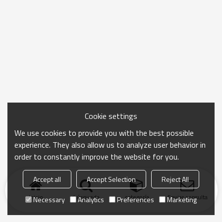
Cookie settings
We use cookies to provide you with the best possible
experience. They also allow us to analyze user behavior in
order to constantly improve the website for you.
Accept all
Accept Selection
Reject All
Inicio
búsqueda
categoría
Enviar consulta
Necessary
Analytics
Preferences
Marketing