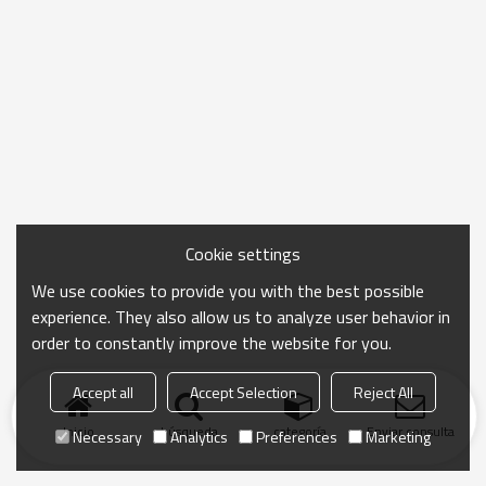
Cookie settings
We use cookies to provide you with the best possible
experience. They also allow us to analyze user behavior in
order to constantly improve the website for you.
Accept all
Accept Selection
Reject All
Inicio
búsqueda
categoría
Enviar consulta
Necessary
Analytics
Preferences
Marketing