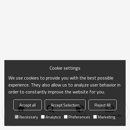
Cookie settings
We use cookies to provide you with the best possible
experience. They also allow us to analyze user behavior in
order to constantly improve the website for you.
Accept all
Accept Selection
Reject All
Inicio
búsqueda
categoría
Enviar consulta
Necessary
Analytics
Preferences
Marketing