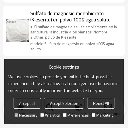
Sulfato de magnesio monohidrato
(Kieserite) en polvo 100% agua soluto
1. El sulfato de magnesio se usa ampliamente en la
agricultura, la industria y los piensos. Nombre
2.Other: polvo de Kieserite
modelo:Sulfato de magnesio en polvo 100% agua
soluto
Cookie settings
We use cookies to provide you with the best possible
experience. They also allow us to analyze user behavior in
order to constantly improve the website for you.
Accept all
Accept Selection
Reject All
Inicio
búsqueda
categoría
Enviar consulta
Necessary
Analytics
Preferences
Marketing