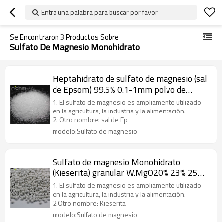
Entra una palabra para buscar por favor
Se Encontraron
3
Productos Sobre
Sulfato De Magnesio Monohidrato
Heptahidrato de sulfato de magnesio (sal
de Epsom) 99.5% 0.1-1mm polvo de
cristal
1. El sulfato de magnesio es ampliamente utilizado
en la agricultura, la industria y la alimentación.
2. Otro nombre: sal de Ep
modelo:Sulfato de magnesio
Sulfato de magnesio Monohidrato
(Kieserita) granular W.MgO20% 23% 25%
min
1. El sulfato de magnesio es ampliamente utilizado
en la agricultura, la industria y la alimentación.
2.Otro nombre: Kieserita
modelo:Sulfato de magnesio