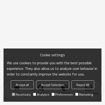
Cookie settings
We use cookies to provide you with the best possible
experience. They also allow us to analyze user behavior in
order to constantly improve the website for you.
Accept all
Accept Selection
Reject All
Inicio
búsqueda
categoría
Enviar consulta
Necessary
Analytics
Preferences
Marketing