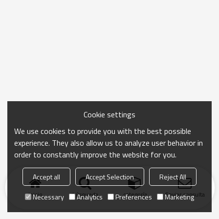
Cookie settings
We use cookies to provide you with the best possible
experience. They also allow us to analyze user behavior in
order to constantly improve the website for you.
Accept all
Accept Selection
Reject All
Inicio
búsqueda
categoría
Enviar consulta
Necessary
Analytics
Preferences
Marketing