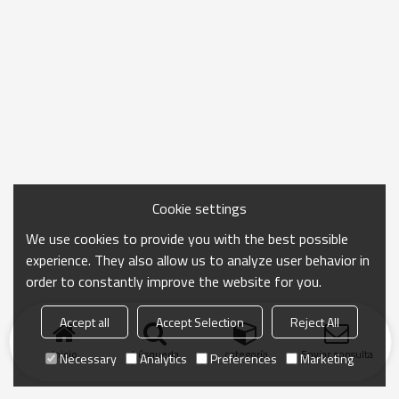
Cookie settings
We use cookies to provide you with the best possible
experience. They also allow us to analyze user behavior in
order to constantly improve the website for you.
Accept all
Accept Selection
Reject All
Inicio
búsqueda
categoría
Enviar consulta
Necessary
Analytics
Preferences
Marketing