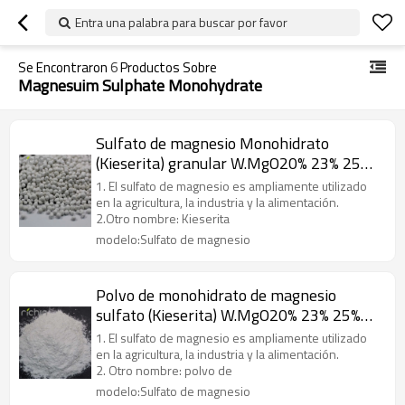
Entra una palabra para buscar por favor
Se Encontraron
6
Productos Sobre
Magnesuim Sulphate Monohydrate
Sulfato de magnesio Monohidrato
(Kieserita) granular W.MgO20% 23% 25%
min
1. El sulfato de magnesio es ampliamente utilizado
en la agricultura, la industria y la alimentación.
2.Otro nombre: Kieserita
modelo:Sulfato de magnesio
Polvo de monohidrato de magnesio
sulfato (Kieserita) W.MgO20% 23% 25%
min
1. El sulfato de magnesio es ampliamente utilizado
en la agricultura, la industria y la alimentación.
2. Otro nombre: polvo de
modelo:Sulfato de magnesio