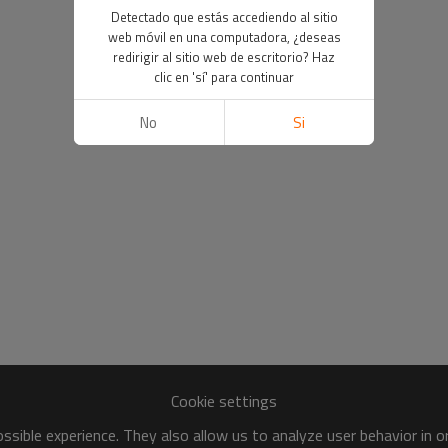
Detectado que estás accediendo al sitio
web móvil en una computadora, ¿deseas
redirigir al sitio web de escritorio? Haz
clic en 'sí' para continuar
No
Si
Cookie settings
sible experience. They also allow us to analyze user behavior in 