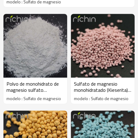
modelo : Sulfato de magnesio
Polvo de monohidrato de
Sulfato de magnesio
magnesio sulfato
monohidratado (Kieserita)
(Kieserita) W.MgO20% 23%
color granular
modelo : Sulfato de magnesio
modelo : Sulfato de magnesio
25% min