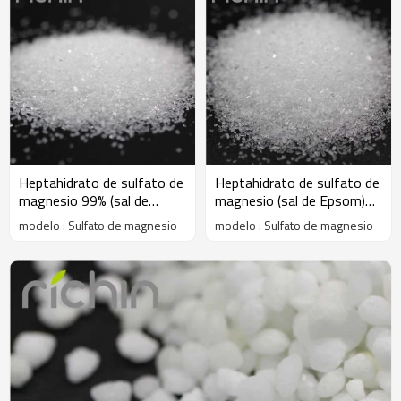
Heptahidrato de sulfato de
Heptahidrato de sulfato de
magnesio 99% (sal de
magnesio (sal de Epsom)
Epsom) 0.1-1mm polvo de
98% 0.1-1mm polvo de
modelo : Sulfato de magnesio
modelo : Sulfato de magnesio
cristal
cristal