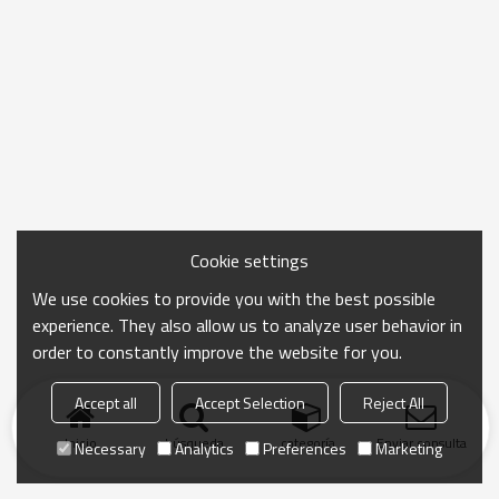
Cookie settings
We use cookies to provide you with the best possible
experience. They also allow us to analyze user behavior in
order to constantly improve the website for you.
Accept all
Accept Selection
Reject All
Inicio
búsqueda
categoría
Enviar consulta
Necessary
Analytics
Preferences
Marketing