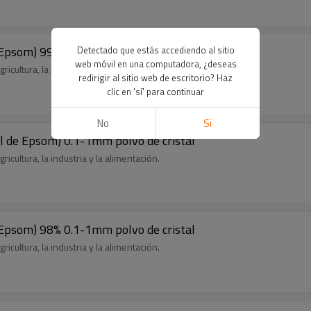
 Epsom) 99.5% 4-7 mm de cristal
Detectado que estás accediendo al sitio
web móvil en una computadora, ¿deseas
icultura, la industria y la alimentación.
redirigir al sitio web de escritorio? Haz
clic en 'sí' para continuar
No
Si
l de Epsom) 0.1-1mm polvo de cristal
icultura, la industria y la alimentación.
 Epsom) 98% 0.1-1mm polvo de cristal
icultura, la industria y la alimentación.