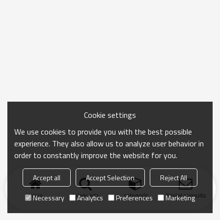
Cookie settings
We use cookies to provide you with the best possible
experience. They also allow us to analyze user behavior in
order to constantly improve the website for you.
Accept all
Accept Selection
Reject All
Inicio
búsqueda
categoría
Enviar consulta
Necessary
Analytics
Preferences
Marketing