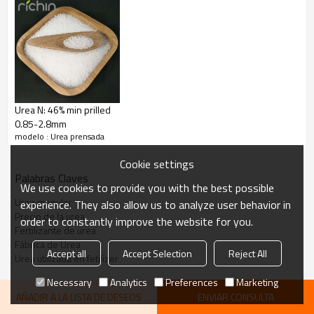
Urea granular N: 46% min 2-4,75 mm / Urea prilled
N: 46% imágenes de producto de 0,85-2,8 mm
Urea N: 46% min prilled
0.85-2.8mm
modelo : Urea prensada
Cookie settings
Palabras Claves
We use cookies to provide you with the best possible
Urea granular
experience. They also allow us to analyze user behavior in
Precio de la urea
order to constantly improve the website for you.
Fertilizante de urea
Fábrica de Urea
Accept all
Accept Selection
Reject All
Urea utilizada en fetilizer
Necessary
Analytics
Preferences
Marketing
AÑADIR A LA LISTA DE DESEOS
ENVIAR CONSULTA