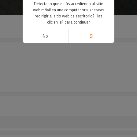
Detectado que estás accediendo al sitio
web móvil en una computadora, ¿deseas
redirigir al sitio web de escritorio? Haz
clic en 'sí' para continuar
No
Si