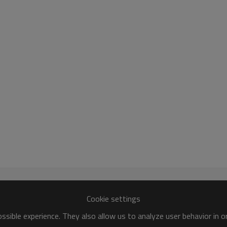
46% imágenes de producto de 0,85-2,8 mm
Cookie settings
sible experience. They also allow us to analyze user behavior in 