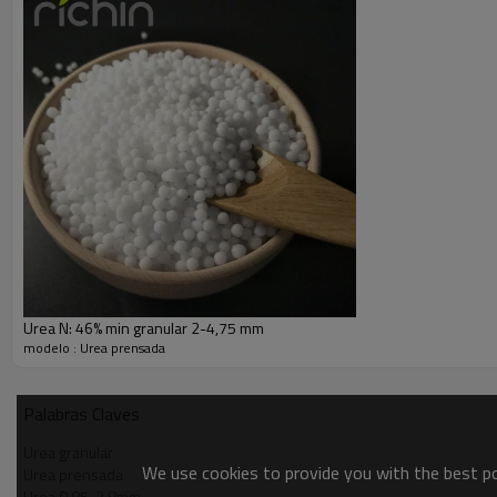
Urea granular N: 46% min 2-4,75 mm / Urea prilled N: 
Urea N: 46% min granular 2-4,75 mm
modelo : Urea prensada
Palabras Claves
Urea granular
We use cookies to provide you with the best pos
Urea prensada
Urea 0.85-2.8mm